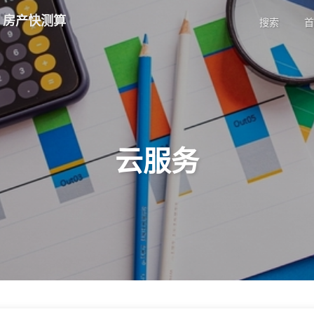
| 房产快测算
搜索
首
云服务