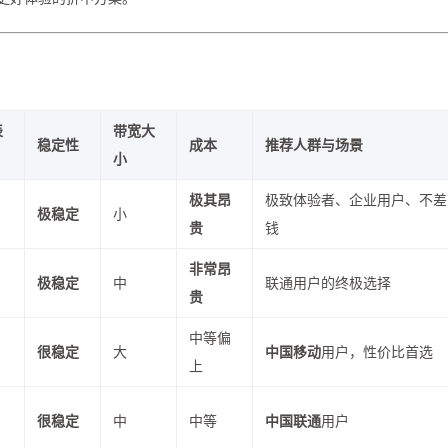
表
带宽大
稳定性
成本
推荐人群与场景
小
极其昂
极致体验者、企业用户、不差
极稳定
小
贵
钱
非常昂
极稳定
中
联通用户的终极选择
贵
中等偏
很稳定
大
中国移动
用户，性价比首选
上
很稳定
中
中等
中国联通
用户