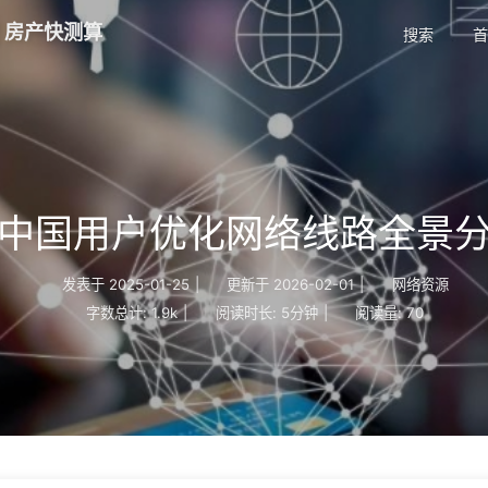
| 房产快测算
搜索
首
中国用户优化网络线路全景
发表于
2025-01-25
|
更新于
2026-02-01
|
网络资源
字数总计:
1.9k
|
阅读时长:
5分钟
|
阅读量:
70