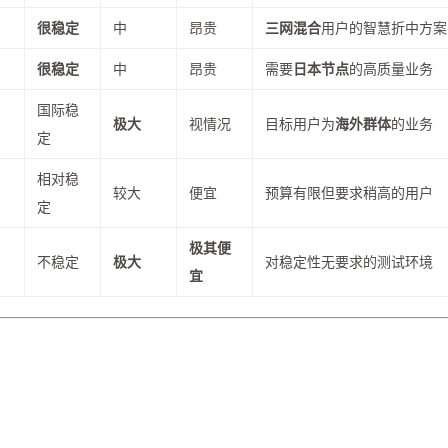
很稳定
中
昂贵
三网混合
用户的智慧折中方案
很稳定
中
昂贵
需要
日本节点
的高质量业务
国际稳
极大
视情况
目标用户为
海外群体
的业务
定
相对稳
较大
便宜
预算有限但要求稍高的用户
定
极其便
不稳定
极大
对稳定性无要求的测试环境
）
宜